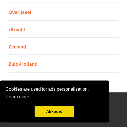
Overijssel
Utrecht
Zeeland
Zuid-Holland
Cookies are used for ads personalisation.
Learn more
Kennisbank
Disclaimer
Akkoord
blog