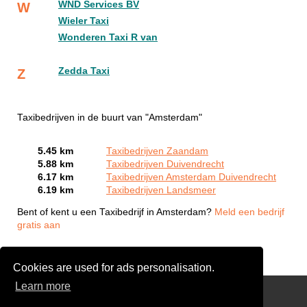
WND Services BV
W
Wieler Taxi
Wonderen Taxi R van
Zedda Taxi
Z
Taxibedrijven in de buurt van "Amsterdam"
5.45 km
Taxibedrijven Zaandam
5.88 km
Taxibedrijven Duivendrecht
6.17 km
Taxibedrijven Amsterdam Duivendrecht
6.19 km
Taxibedrijven Landsmeer
Bent of kent u een Taxibedrijf in Amsterdam?
Meld een bedrijf
gratis aan
Cookies are used for ads personalisation.
Learn more
Kennisbank