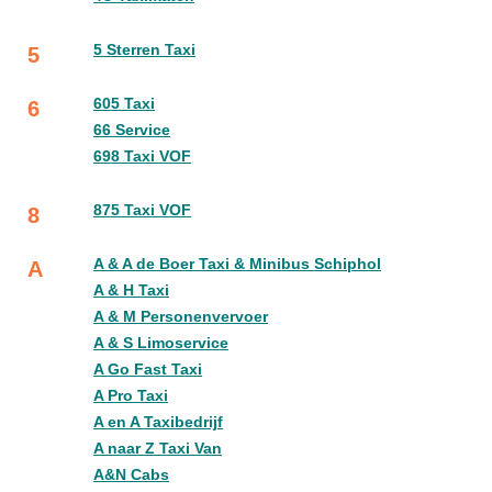
5 Sterren Taxi
5
605 Taxi
6
66 Service
698 Taxi VOF
875 Taxi VOF
8
A & A de Boer Taxi & Minibus Schiphol
A
A & H Taxi
A & M Personenvervoer
A & S Limoservice
A Go Fast Taxi
A Pro Taxi
A en A Taxibedrijf
A naar Z Taxi Van
A&N Cabs