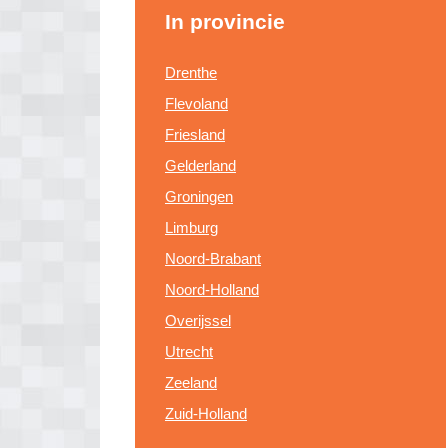
In provincie
Drenthe
Flevoland
Friesland
Gelderland
Groningen
Limburg
Noord-Brabant
Noord-Holland
Overijssel
Utrecht
Zeeland
Zuid-Holland