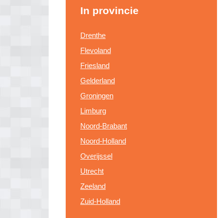
In provincie
Drenthe
Flevoland
Friesland
Gelderland
Groningen
Limburg
Noord-Brabant
Noord-Holland
Overijssel
Utrecht
Zeeland
Zuid-Holland