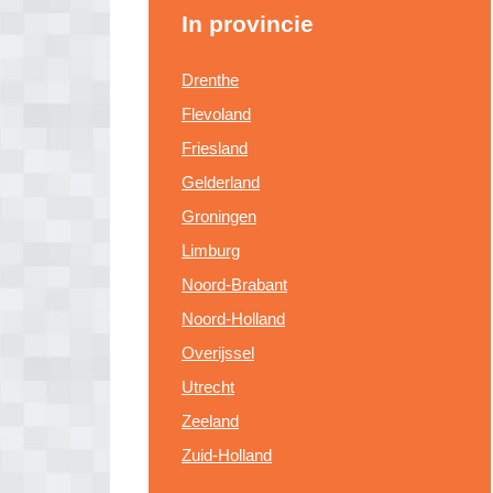
In provincie
Drenthe
Flevoland
Friesland
Gelderland
Groningen
Limburg
Noord-Brabant
Noord-Holland
Overijssel
Utrecht
Zeeland
Zuid-Holland