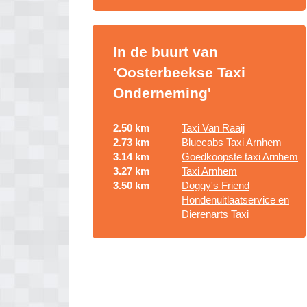
In de buurt van
'Oosterbeekse Taxi
Onderneming'
2.50 km
Taxi Van Raaij
2.73 km
Bluecabs Taxi Arnhem
3.14 km
Goedkoopste taxi Arnhem
3.27 km
Taxi Arnhem
3.50 km
Doggy's Friend
Hondenuitlaatservice en
Dierenarts Taxi