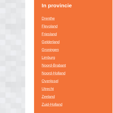
In provincie
Drenthe
Flevoland
Friesland
Gelderland
Groningen
Limburg
Noord-Brabant
Noord-Holland
Overijssel
Utrecht
Zeeland
Zuid-Holland