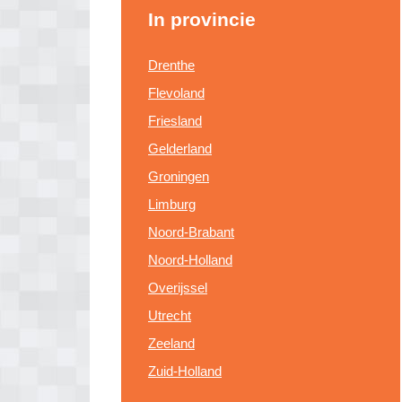
In provincie
Drenthe
Flevoland
Friesland
Gelderland
Groningen
Limburg
Noord-Brabant
Noord-Holland
Overijssel
Utrecht
Zeeland
Zuid-Holland