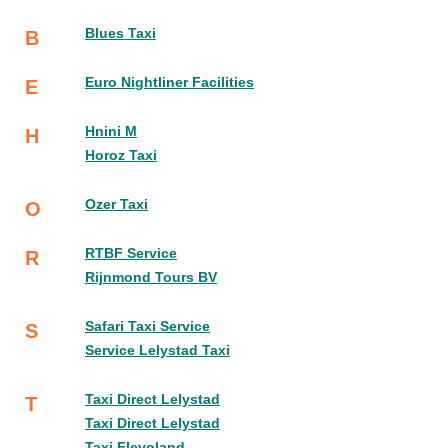
Blues Taxi
B
Euro Nightliner Facilities
E
Hnini M
H
Horoz Taxi
Ozer Taxi
O
RTBF Service
R
Rijnmond Tours BV
Safari Taxi Service
S
Service Lelystad Taxi
Taxi Direct Lelystad
T
Taxi Direct Lelystad
Taxi Flevoland